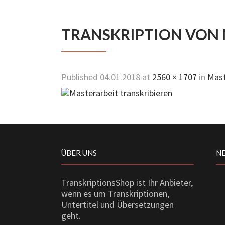
TRANSKRIPTION VON
Published
04.01.2018
at
2560 × 1707
in
Mast
ÜBER UNS
N
TranskriptionsShop ist Ihr Anbieter,
wenn es um Transkriptionen,
Untertitel und Übersetzungen
geht.