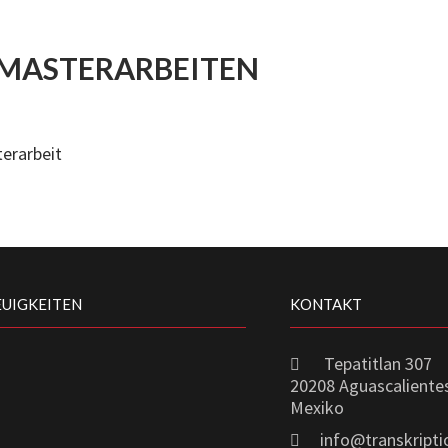
 MASTERARBEITEN
erarbeit
EUIGKEITEN
KONTAKT
Tepatitlan 307
20208 Aguascaliente
Mexiko
info@transkript